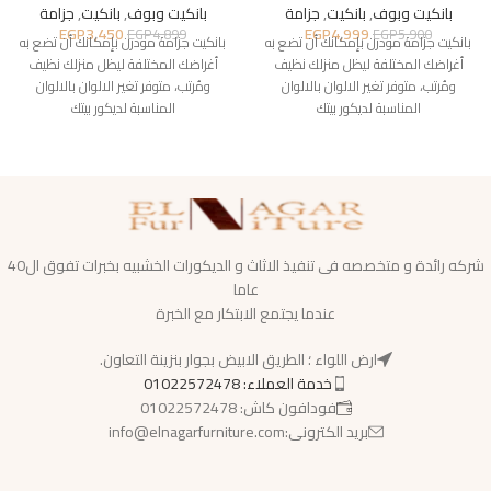
بانكيت وبوف
,
بانكيت
,
جزامة
بانكيت وبوف
,
بانكيت
,
جزامة
EGP
3,450
EGP
4,999
EGP
4,899
EGP
5,900
بانكيت جزامة مودرن بإمكانك أن تضع به
بانكيت جزامة مودرن بإمكانك أن تضع به
أغراضك المختلفة ليظل منزلك نظيف
أغراضك المختلفة ليظل منزلك نظيف
ومُرتب، متوفر تغير الالوان بالالوان
ومُرتب، متوفر تغير الالوان بالالوان
المناسبة لديكور بيتك
المناسبة لديكور بيتك
شركه رائدة و متخصصه فى تنفيذ الاثاث و الديكورات الخشبيه بخبرات تفوق ال40
عاما
عندما يجتمع الابتكار مع الخبرة
ارض اللواء ؛ الطريق الابيض بجوار بنزينة التعاون.
خدمة العملاء: 01022572478
فودافون كاش: 01022572478
بريد الكترونى:info@elnagarfurniture.com