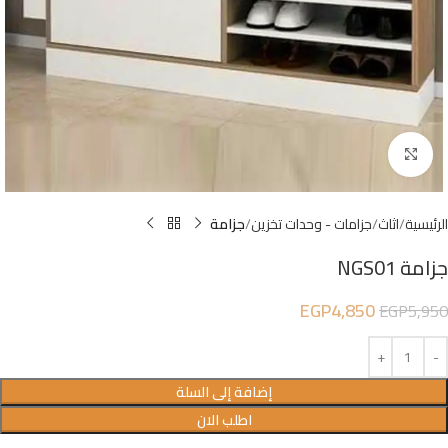
Click to enlarge
الرئيسية
اثاث
جزامات - وحدات تخزين
جزامة
جزامة NGS01
EGP
4,850
EGP
5,950
إضافة إلى السلة
اطلب الان