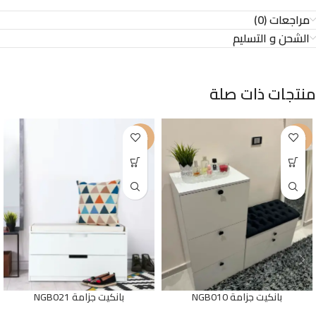
مراجعات (0)
الشحن و التسليم
منتجات ذات صلة
-30%
-15%
بانكيت جزامة NGB010
بانكيت جزامة NGB021