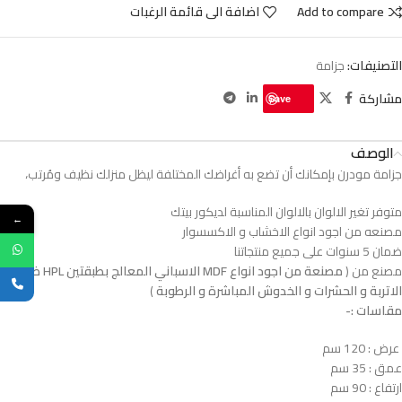
Add to compare
اضافة الى قائمة الرغبات
التصنيفات:
جزامة
مشاركة
Save
الوصف
جزامة مودرن بإمكانك أن تضع به أغراضك المختلفة ليظل منزلك نظيف ومُرتب،
متوفر تغير الالوان بالالوان المناسبة لديكور بيتك
←
مصنعه من اجود انواع الاخشاب و الاكسسوار
ضمان 5 سنوات على جميع منتجاتنا
مصنع من (
مصنعة من اجود انواع MDF الاسباني المعالج بطبقتين HPL ضدد
الاتربة و الحشرات و الخدوش المباشرة و الرطوبة
)
مقاسات :-
عرض : 120 سم
عمق : 35 سم
ارتفاع : 90 سم