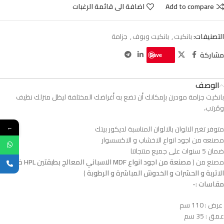
Add to compare
اضافة الى قائمة الرغبات
التصنيفات:
بانكيت
,
بانكيت وبوف
,
جزامة
مشاركة
Save
الوصف
بانكيت جزامة مودرن بإمكانك أن تضع به أغراضك المختلفة ليظل منزلك نظيف
ومُرتب،
متوفر تغير الالوان بالالوان المناسبة لديكور بيتك
←
مصنعه من اجود انواع الاخشاب و الاكسسوار
ضمان 5 سنوات على جميع منتجاتنا
مصنع من (
مصنعة من اجود انواع MDF الاسباني المعالج بطبقتين HPL ضدد
الاتربة و الحشرات و الخدوش المباشرة و الرطوبة
)
مقاسات :-
عرض : 110 سم
عمق : 35 سم