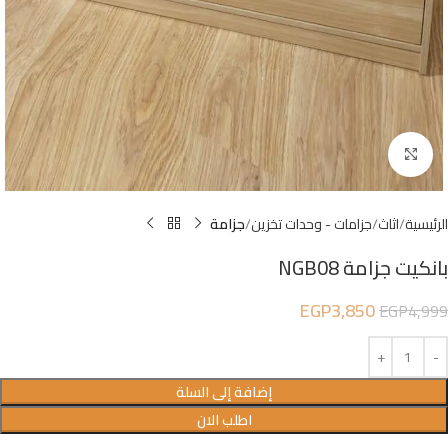
Click to enlarge
الرئيسية
اثاث
جزامات - وحدات تخزين
جزامة
بانكيت جزامة NGB08
EGP
3,850
EGP
4,999
إضافة إلى السلة
اطلب الان