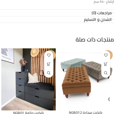
ارتفاع : 64 سم
مراجعات (0)
الشحن و التسليم
منتجات ذات صلة
-23%
-25%
بانكيت سحارة NGB012
بانكيت جزامة NGB01