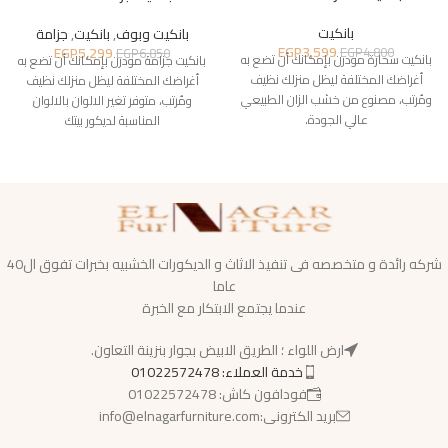
بانكيت
بانكيت وبوف
,
بانكيت
,
جزامة
EGP
3,599
EGP
5,299
EGP
4,800
EGP
6,850
بانكيت سحارة مودرن بإمكانك أن تضع به
بانكيت جزامة مودرن بإمكانك أن تضع به
أغراضك المختلفة ليظل منزلك نظيف
أغراضك المختلفة ليظل منزلك نظيف
ومُرتب، مصنوع من خشب الزان الطبيعي
ومُرتب، متوفر تغير الالوان بالالوان
عالي الجودة.
المناسبة لديكور بيتك
شركه رائدة و متخصصه فى تنفيذ الاثاث و الديكورات الخشبيه بخبرات تفوق ال40
عاما
عندما يجتمع الابتكار مع الخبرة
ارض اللواء ؛ الطريق الابيض بجوار بنزينة التعاون.
خدمة العملاء: 01022572478
فودافون كاش: 01022572478
بريد الكترونى:info@elnagarfurniture.com