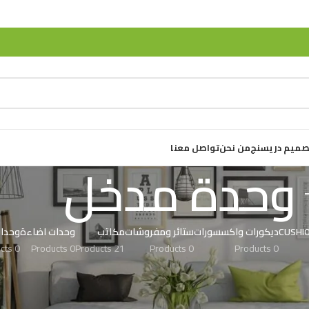
صميم دريسنج
من نحن
تواصل معنا
وحدة مدخل
ديكورات واكسسورات
ستائر ومفروشات
مكاتب
وحدات اضاءة
وحدات
0 Products
0 Products
21 Products
0 Products
0 Products
ل
 اختيارك.