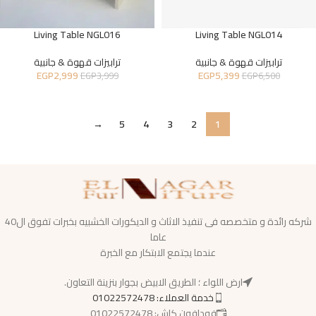
Living Table NGL016
Living Table NGL014
ترابيزات قهوة & جانبية
ترابيزات قهوة & جانبية
EGP
2,999
EGP
5,399
EGP
3,999
EGP
6,500
→
5
4
3
2
1
شركه رائدة و متخصصه فى تنفيذ الاثاث و الديكورات الخشبيه بخبرات تفوق ال40
عاما
عندما يجتمع الابتكار مع الخبرة
ارض اللواء ؛ الطريق الابيض بجوار بنزينة التعاون.
خدمة العملاء: 01022572478
فودافون كاش: 01022572478