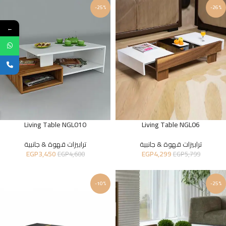
-25%
-26%
←
Living Table NGL010
Living Table NGL06
ترابيزات قهوة & جانبية
ترابيزات قهوة & جانبية
EGP
3,450
EGP
4,299
EGP
4,600
EGP
5,799
-10%
-25%