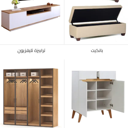
بانكيت
ترابيزة تليفزيون