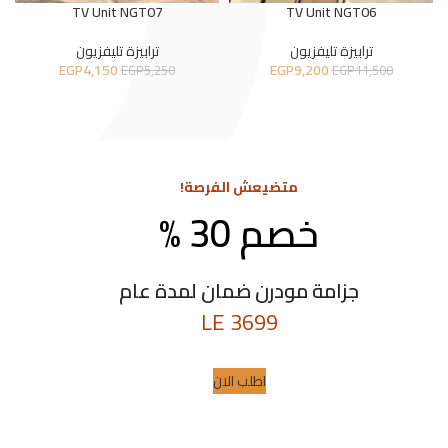
TV Unit NGT07
TV Unit NGT06
ترابيزة تليفزيون
ترابيزة تليفزيون
EGP
4,150
EGP
9,200
EGP
5,250
EGP
11,500
متضيعش الفرصة!
خصم 30 %
كرسى فوتية قطعه فنية
جزامة مودرن ضمان لمدة عام
3699 LE
اطلب الان