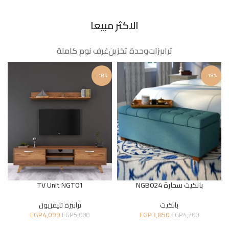
الاكثر مبيعا
ترابيزات
وحدة تخزين
غرف نوم كاملة
-18%
-18%
بانكيت سحارة NGB024
TV Unit NGT01
بانكيت
ترابيزة تليفزيون
EGP
4,099
EGP
3,850
EGP
5,000
EGP
4,700