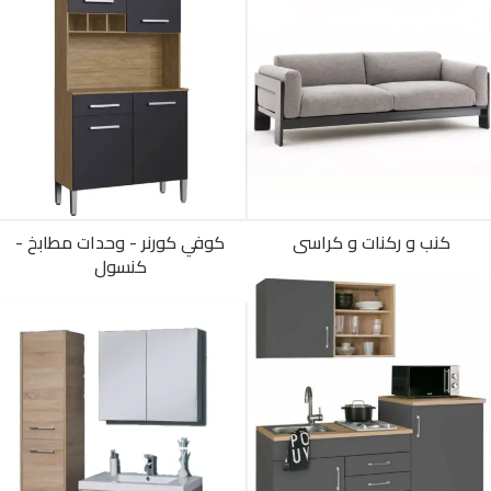
كنب و ركنات و كراسى
كوفي كورنر - وحدات مطابخ -
كنسول