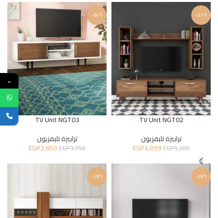
-24%
-21%
←
TV Unit NGT03
TV Unit NGT02
ترابيزة تليفزيون
ترابيزة تليفزيون
EGP
2,850
EGP
4,099
EGP
3,750
EGP
5,200
-19%
-16%