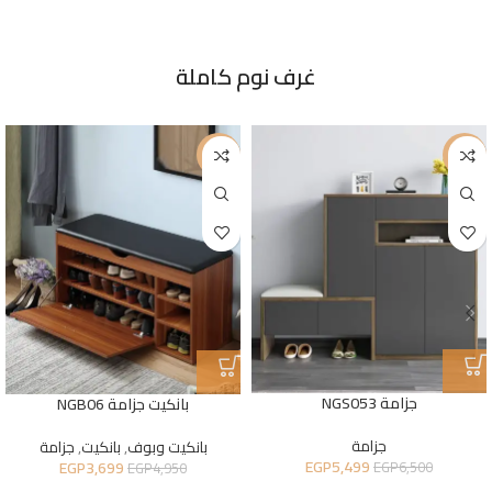
غرف نوم كاملة
-25%
-15%
جزامة NGS053
بانكيت جزامة NGB06
جزامة
بانكيت وبوف
,
بانكيت
,
جزامة
EGP
5,499
EGP
3,699
EGP
6,500
EGP
4,950